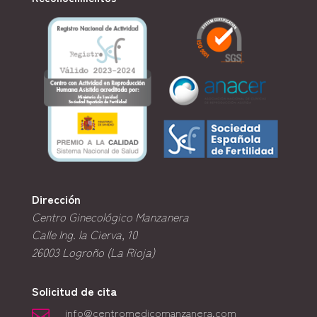
Dirección
Centro Ginecológico Manzanera
Calle Ing. la Cierva, 10
26003
Logroño (La Rioja)
Solicitud de cita
info@centromedicomanzanera.com
