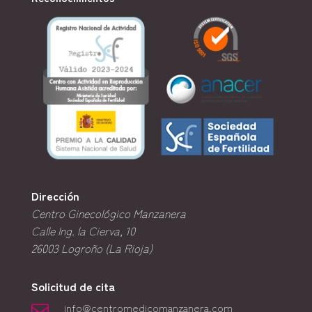
Dirección
Centro Ginecológico Manzanera
Calle Ing. la Cierva, 10
26003
Logroño (La Rioja)
Solicitud de cita
info@centromedicomanzanera.com
