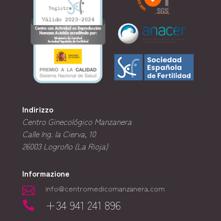
Indirizzo
Centro Ginecológico Manzanera
Calle Ing. la Cierva, 10
26003
Logroño (La Rioja)
Informazione
info@centromedicomanzanera.com

+34 941 241 896
