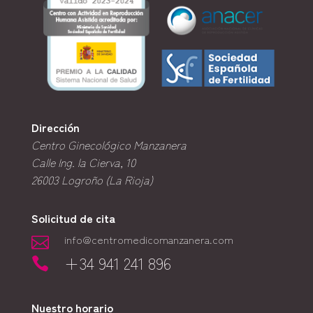
Dirección
Centro Ginecológico Manzanera
Calle Ing. la Cierva, 10
26003
Logroño (La Rioja)
Solicitud de cita
info@centromedicomanzanera.com

+34 941 241 896

Nuestro horario