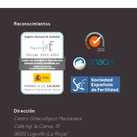
Reconocimientos
Dirección
Centro Ginecológico Manzanera
Calle Ing. la Cierva, 10
26003
Logroño (La Rioja)