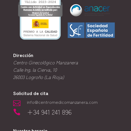
Dirección
Centro Ginecológico Manzanera
Calle Ing. la Cierva, 10
26003
Logroño (La Rioja)
Solicitud de cita
info@centromedicomanzanera.com

+34 941 241 896

Nuestro horario