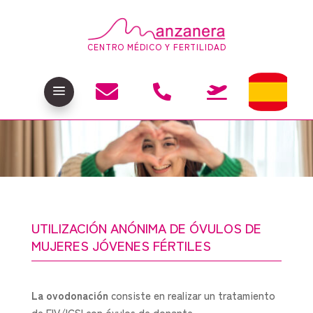
CENTRO MÉDICO Y FERTILIDAD

a


UTILIZACIÓN ANÓNIMA DE ÓVULOS DE
MUJERES JÓVENES FÉRTILES
La ovodonación
consiste en realizar un tratamiento
de FIV/ICSI con óvulos de donante.