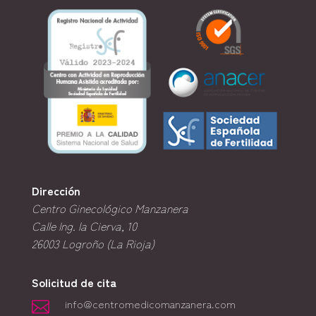
Dirección
Centro Ginecológico Manzanera
Calle Ing. la Cierva, 10
26003
Logroño (La Rioja)
Solicitud de cita
info@centromedicomanzanera.com
