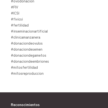
#ovodonacion
#FIV
#ICSI
#fivicsi
#fertilidad
#inseminacionartificial
#clinicamanzanera
#donaciondeovulos
#donaciondesemen
#donaciondegametos
#donaciondeembriones
#mitosfertilidad
#mitosreproduccion
Reconocimientos