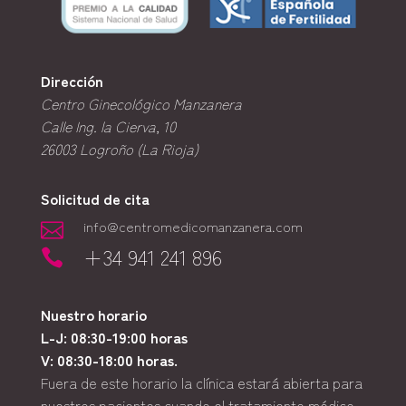
Dirección
Centro Ginecológico Manzanera
Calle Ing. la Cierva, 10
26003
Logroño (La Rioja)
Solicitud de cita
info@centromedicomanzanera.com

+34 941 241 896

Nuestro horario
L-J: 08:30-19:00 horas
V: 08:30-18:00 horas.
Fuera de este horario la clínica estará abierta para
nuestros pacientes cuando el tratamiento médico