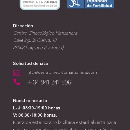
Dirección
Centro Ginecológico Manzanera
Calle Ing. la Cierva, 10
26003
Logroño (La Rioja)
Solicitud de cita
info@centromedicomanzanera.com

+34 941 241 896

Nuestro horario
L-J: 08:30-19:00 horas
V: 08:30-18:00 horas.
Fuera de este horario la clínica estará abierta para
nuestros pacientes cuando el tratamiento médico