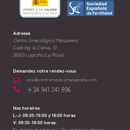
Adresse
Centro Ginecológico Manzanera
Calle Ing. la Cierva, 10
26003
Logroño (La Rioja)
Demandez votre rendez-vous
info@centromedicomanzanera.com

+34 941 241 896

Nos horaires
L-J: 08:30-19:00 y 16:00 horas
V: 08:30-18:00 horas.
En dehors des horaires d’ouverture la clinique