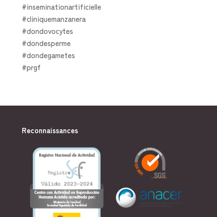
#inseminationartificielle
#cliniquemanzanera
#dondovocytes
#dondesperme
#dondegametes
#prgf
Reconnaissances